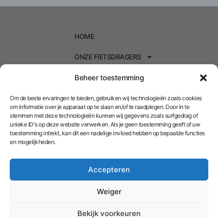
HOME
ONZE FIETSDRAGERS
Beheer toestemming
TREKHAAKDRAGERS
KOFFERDRAGERS
Om de beste ervaringen te bieden, gebruiken wij technologieën zoals cookies
om informatie over je apparaat op te slaan en/of te raadplegen. Door in te
stemmen met deze technologieën kunnen wij gegevens zoals surfgedrag of
ONZE ACCESSOIRES
unieke ID's op deze website verwerken. Als je geen toestemming geeft of uw
toestemming intrekt, kan dit een nadelige invloed hebben op bepaalde functies
PRIJZEN
en mogelijkheden.
CONTACT
Accepteren
Weiger
©2026 Alle rechten voorbehouden - BE1032.991.107
Bekijk voorkeuren
Algemene voorwaarden