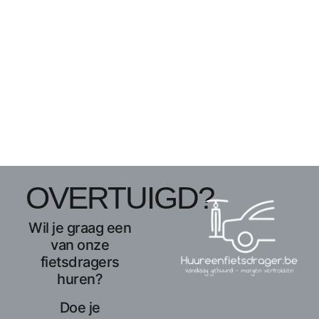
OVERTUIGD?
Wil je graag een
van onze
fietsdragers
huren?
Doe je