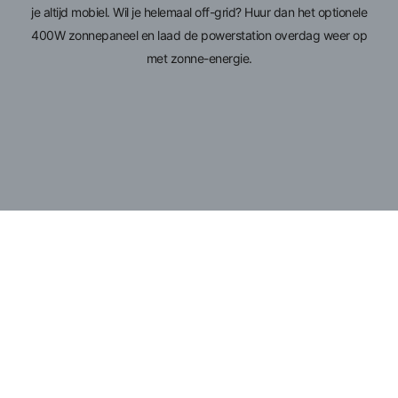
je altijd mobiel. Wil je helemaal off-grid? Huur dan het optionele
400W zonnepaneel en laad de powerstation overdag weer op
met zonne-energie.