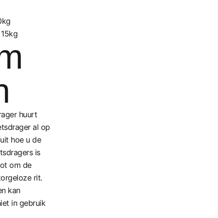
0kg
 15kg
om
n
rager huurt
etsdrager al op
it hoe u de
tsdragers is
lot om de
orgeloze rit.
en kan
iet in gebruik