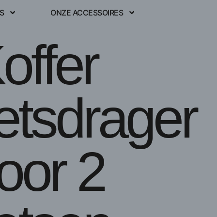
S
ONZE ACCESSOIRES
offer
ietsdrager
oor 2