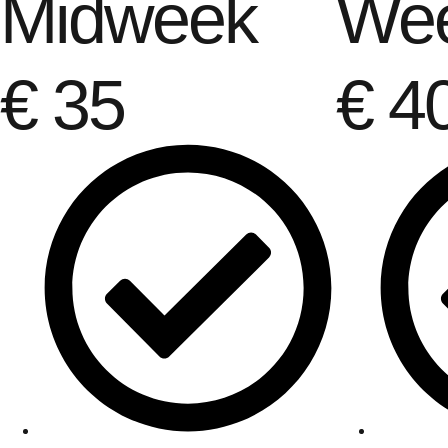
Midweek
We
€
35
€
4