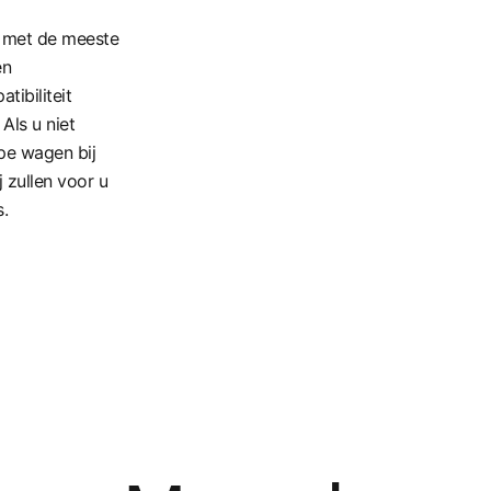
l met de meeste
en
tibiliteit
. Als u niet
pe wagen bij
 zullen voor u
.