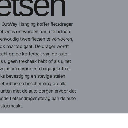
ietsen
 OutWay Hanging koffer fietsdrager
ietsen is ontworpen om u te helpen
eenvoudig twee fietsen te vervoeren,
ok naartoe gaat. De drager wordt
cht op de kofferbak van de auto –
ls u geen trekhaak hebt of als u het
 vrijhouden voor een bagagekoffer.
s bevestiging en stevige stalen
et rubberen bescherming op alle
unten met de auto zorgen ervoor dat
nde fietsendrager stevig aan de auto
astgemaakt.