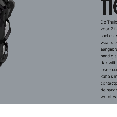
f
De Thule
voor 2 f
snel en 
waar u o
aangebra
handig a
dak wilt
Tweehaak
kabels m
contactp
de hange
wordt v