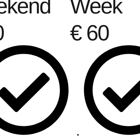
ekend
Week
0
€
60