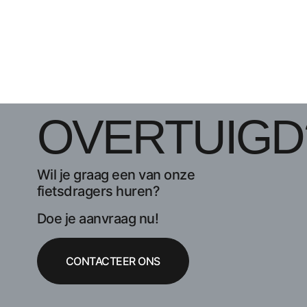
OVERTUIGD
Wil je graag een van onze
fietsdragers huren?
Doe je aanvraag nu!
CONTACTEER ONS