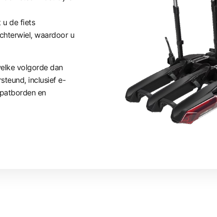
 u de fiets
chterwiel, waardoor u
welke volgorde dan
teund, inclusief e-
 spatborden en